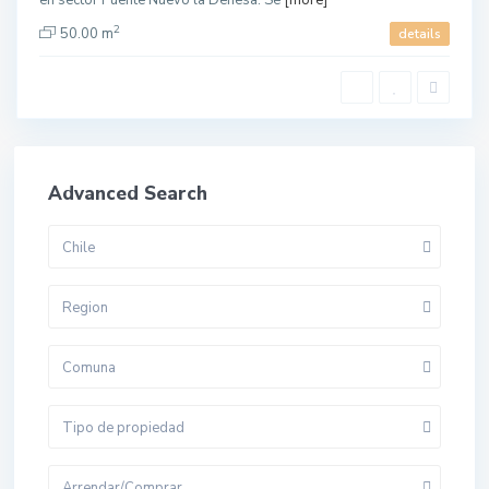
en sector Puente Nuevo la Dehesa. Se
[more]
2
50.00 m
details
Advanced Search
Chile
Region
Comuna
Tipo de propiedad
Arrendar/Comprar