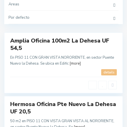
n
p
e
Areas
o
c
l
h
i
e
Por defecto
t
a
a
,
n
R
a
e
g
i
Amplia Oficina 100m2 La Dehesa UF
ó
endo
n
54,5
M
e
t
En PISO 11 CON GRAN VISTA NORORIENTE, en sector Puente
r
o
Nuevo la Dehesa. Se ubica en Edific
[more]
p
o
details
l
i
t
a
n
a
Hermosa Oficina Pte Nuevo La Dehesa
UF 20,5
50 m2 en PISO 11 CON VISTA GRAN VISTA AL NORORIENTE,