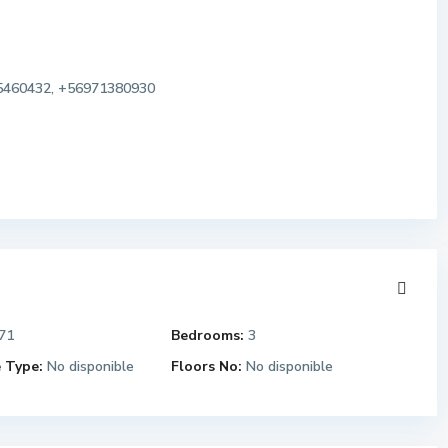
460432, +56971380930
M
a
i
p
ú
,
71
Bedrooms:
3
R
 Type:
No disponible
Floors No:
No disponible
e
g
E
i
l
ó
B