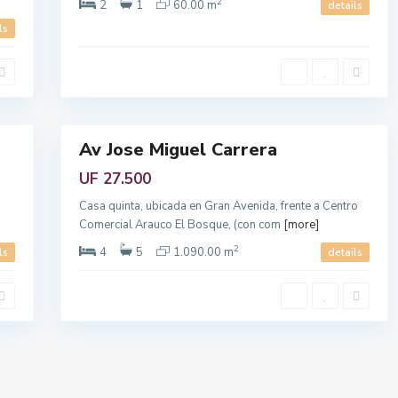
2
l
2
1
60.00 m
details
i
ls
t
a
n
14
a
Av Jose Miguel Carrera
Venta
Ú
Contacto
UF 27.500
Casa quinta, ubicada en Gran Avenida, frente a Centro
+569 95460432 /+569 9713
Comercial Arauco El Bosque, (con com
[more]
Sur
hola@visteyvende.cl
2
4
5
1.090.00 m
ls
details
u propiedad
to
 Viste y Vende