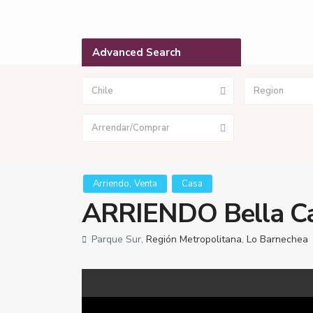
Advanced Search
Chile
Region
Arrendar/Comprar
,
Arriendo
Venta
Casa
ARRIENDO Bella Cas
Parque Sur,
Región Metropolitana
,
Lo Barnechea