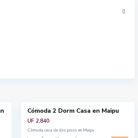
n
o
M
s
e
q
t
u
r
e
o
,
p
R
o
e
l
g
i
i
t
ó
a
n
n
M
10
a
e
t
en
Cómoda 2 Dorm Casa en Maipu
r
Venta
o
UF 2.840
p
Cómoda casa de dos pisos en Maipu
o