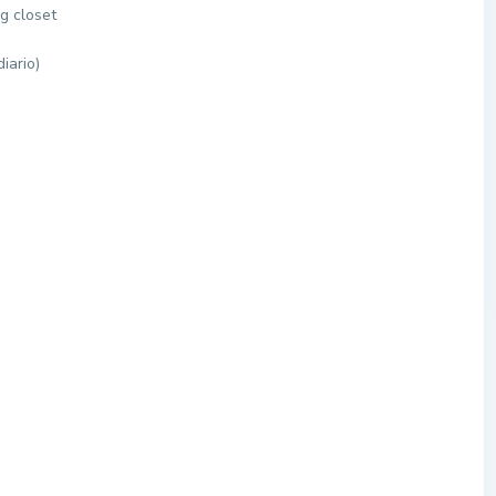
ng closet
iario)