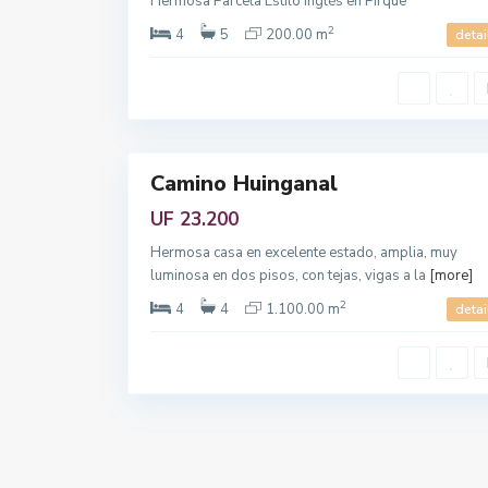
Hermosa Parcela Estilo Inglés en Pirque
l
i
2
4
5
200.00 m
detai
t
a
n
18
a
Camino Huinganal
Featured
MEN
Venta
UF 23.200
Hermosa casa en excelente estado, amplia, muy
Home
luminosa en dos pisos, con tejas, vigas a la
[more]
Ven al 
2
4
4
1.100.00 m
detai
Viste t
Contac
Copyright 2021| Todos los derechos reservados para