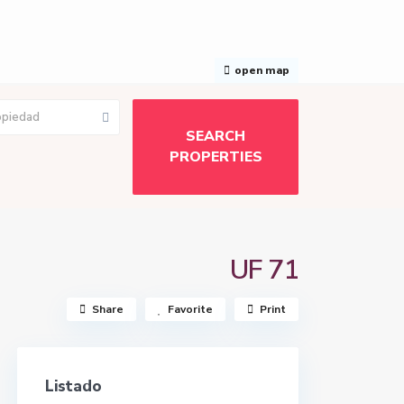
open map
opiedad
UF 71
Share
Favorite
Print
Listado