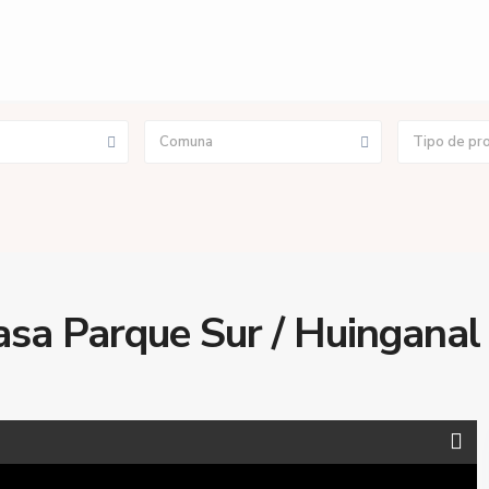
Comuna
Tipo de pr
a Parque Sur / Huinganal