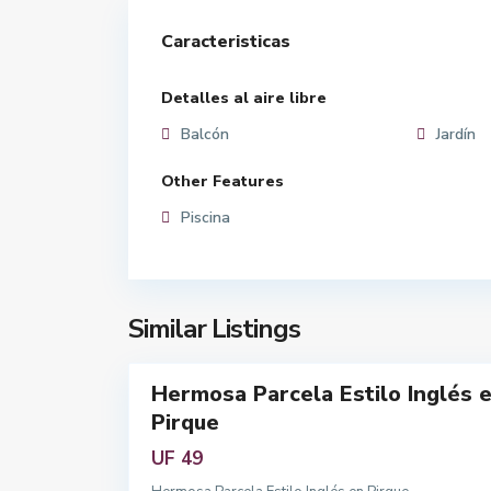
n
e
M
Caracteristicas
c
e
h
t
e
Detalles al aire libre
r
a
Balcón
Jardín
o
,
p
R
Other Features
o
e
l
Piscina
g
i
i
t
ó
a
n
n
Similar Listings
M
35
a
e
t
Hermosa Parcela Estilo Inglés 
r
Featured
Pirque
o
Arriendo
p
UF 49
o