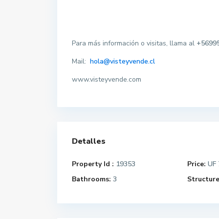
Para más información o visitas, llama al
+56995
Mail:
hola@visteyvende.cl
www.visteyvende.com
P
i
r
q
u
Detalles
e
,
L
Property Id :
19353
Price:
UF 
R
o
Bathrooms:
3
Structure
e
B
g
a
i
r
ó
n