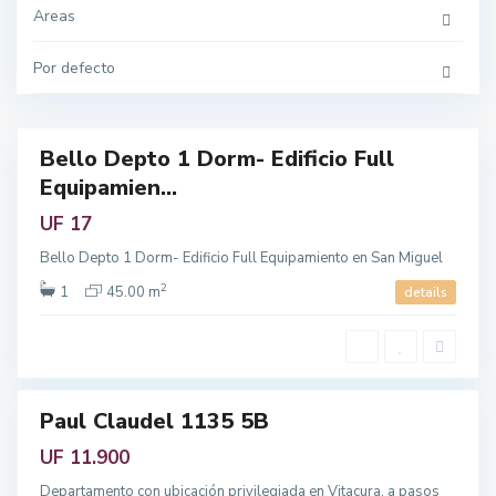
i
p
t
Areas
o
a
l
c
i
u
Por defecto
t
r
a
a
n
,
a
R
e
g
Bello Depto 1 Dorm- Edificio Full
i
Featured
ó
Equipamien...
n
endo
M
e
UF 17
L
t
a
r
s
Bello Depto 1 Dorm- Edificio Full Equipamiento en San Miguel
o
C
p
o
o
2
1
45.00 m
details
n
l
d
i
e
t
s
a
,
n
R
a
e
g
i
Paul Claudel 1135 5B
Featured
ó
n
enta
UF 11.900
M
e
t
Departamento con ubicación privilegiada en Vitacura, a pasos