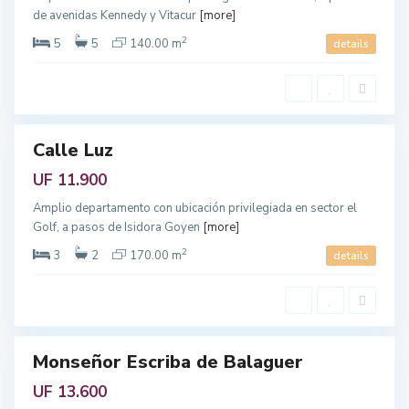
V
r
i
de avenidas Kennedy y Vitacur
[more]
o
t
p
a
o
2
5
5
140.00 m
details
c
l
u
i
r
t
a
a
,
n
R
a
e
g
i
Calle Luz
Featured
ó
n
enta
UF 11.900
M
e
S
t
Amplio departamento con ubicación privilegiada en sector el
a
r
n
Golf, a pasos de Isidora Goyen
[more]
o
M
p
i
o
2
3
2
170.00 m
details
g
l
u
i
e
t
l
a
,
n
R
a
e
g
i
Monseñor Escriba de Balaguer
Featured
ó
n
enta
UF 13.600
M
e