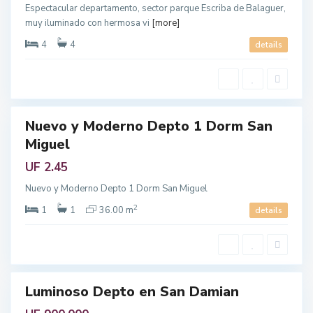
t
L
Espectacular departamento, sector parque Escriba de Balaguer,
r
a
muy iluminado con hermosa vi
[more]
o
s
p
C
o
o
4
4
details
l
n
i
d
t
e
a
s
n
,
a
R
e
g
Nuevo y Moderno Depto 1 Dorm San
i
enta
ó
Miguel
n
M
e
UF 2.45
t
r
Nuevo y Moderno Depto 1 Dorm San Miguel
o
p
o
2
1
1
36.00 m
details
l
i
t
a
n
a
Luminoso Depto en San Damian
endo