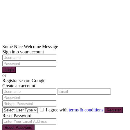
+569 95460432 /+569 971380930
hola@visteyvende.cl
SOCIAL LINKS:
Copyright 2021| Todos los derechos reservados para Viste y Vende
Some Nice Welcome Message
Sign into your account
Login
or
Registrarse con Google
Create an account
I agree with
terms & conditions
Register
Reset Password
Reset Password