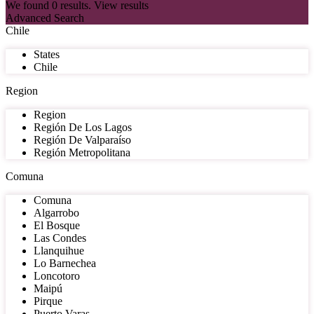
We found
0
results.
View results
Advanced Search
Chile
States
Chile
Region
Region
Región De Los Lagos
Región De Valparaíso
Región Metropolitana
Comuna
Comuna
Algarrobo
El Bosque
Las Condes
Llanquihue
Lo Barnechea
Loncotoro
Maipú
Pirque
Puerto Varas