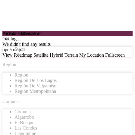
click to enable zoom
Advanced Search
loading...
Chile
We didn't find any results
States
open map
Chile
View
Roadmap
Satellite
Hybrid
Terrain
My Location
Fullscreen
Region
Region
Región De Los Lagos
Región De Valparaíso
Región Metropolitana
Comuna
Comuna
Algarrobo
El Bosque
Las Condes
Llanquihue