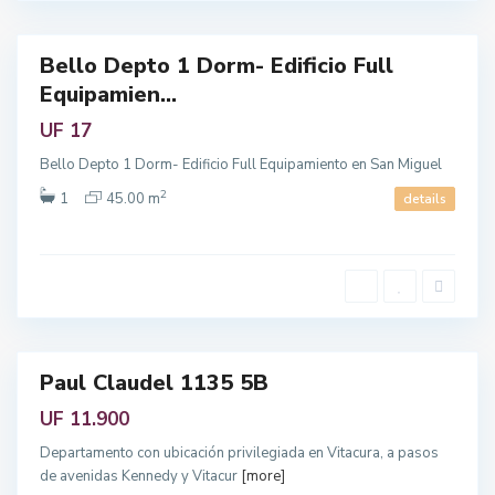
n
c
a
u
r
a
Bello Depto 1 Dorm- Edificio Full
,
Featured
R
Equipamien...
e
endo
g
i
UF 17
ó
n
M
Bello Depto 1 Dorm- Edificio Full Equipamiento en San Miguel
e
t
2
1
45.00 m
details
r
o
p
L
o
a
l
s
i
C
t
o
a
n
n
d
a
e
s
,
Paul Claudel 1135 5B
Featured
R
e
enta
UF 11.900
g
i
ó
Departamento con ubicación privilegiada en Vitacura, a pasos
n
M
de avenidas Kennedy y Vitacur
[more]
e