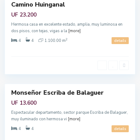
,
Camino Huinganal
Featured
R
e
enta
UF 23.200
g
i
ó
Hermosa casa en excelente estado, amplia, muy luminosa en
n
M
dos pisos, con tejas, vigas a la
[more]
e
t
2
4
4
1.100.00 m
details
r
o
p
o
l
i
t
a
n
a
Monseñor Escriba de Balaguer
Featured
enta
UF 13.600
Espectacular departamento, sector parque Escriba de Balaguer,
muy iluminado con hermosa vi
[more]
4
4
details