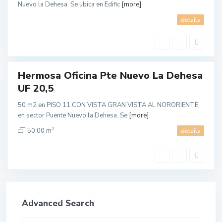
o
Nuevo la Dehesa. Se ubica en Edific
[more]
p
o
details
l
i
t
a
n
a
Hermosa Oficina Pte Nuevo La Dehesa
UF 20,5
50 m2 en PISO 11 CON VISTA GRAN VISTA AL NORORIENTE,
en sector Puente Nuevo la Dehesa. Se
[more]
2
50.00 m
details
Advanced Search