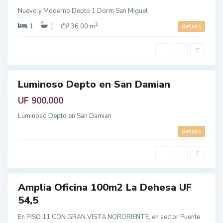
n
r
Nuevo y Moderno Depto 1 Dorm San Miguel
e
o
c
p
h
o
2
1
1
36.00 m
details
e
l
a
i
,
t
R
a
e
n
g
a
i
ó
Luminoso Depto en San Damian
n
L
endo
M
o
e
B
UF 900.000
t
a
r
r
o
Luminoso Depto en San Damian
n
p
e
o
c
details
l
h
i
e
t
a
a
,
n
R
a
e
g
i
Amplia Oficina 100m2 La Dehesa UF
ó
endo
n
54,5
M
e
t
En PISO 11 CON GRAN VISTA NORORIENTE, en sector Puente
r