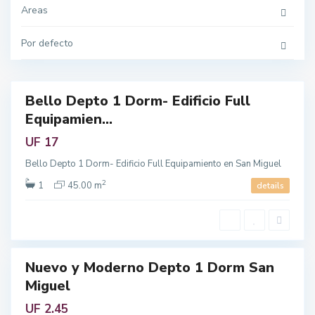
n
p
M
Areas
o
i
l
g
i
u
Por defecto
t
e
a
l
n
,
a
R
e
g
Bello Depto 1 Dorm- Edificio Full
i
Featured
ó
Equipamien...
n
endo
M
e
UF 17
t
L
r
a
Bello Depto 1 Dorm- Edificio Full Equipamiento en San Miguel
o
s
p
C
o
2
o
1
45.00 m
details
l
n
i
d
t
e
a
s
n
,
a
R
e
g
Nuevo y Moderno Depto 1 Dorm San
i
enta
L
ó
Miguel
o
n
B
M
a
e
UF 2.45
r
t