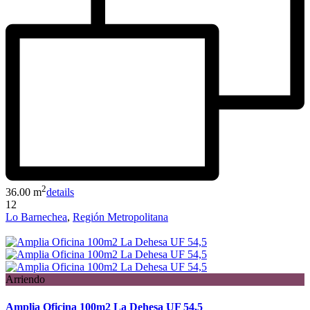
2
36.00 m
details
12
Lo Barnechea
,
Región Metropolitana
Arriendo
Amplia Oficina 100m2 La Dehesa UF 54,5