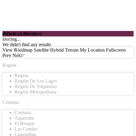
click to enable zoom
Advanced Search
loading...
Chile
We didn't find any results
States
View
Roadmap
Satellite
Hybrid
Terrain
My Location
Fullscreen
Chile
Prev
Next
Region
Region
Región De Los Lagos
Región De Valparaíso
Región Metropolitana
Comuna
Comuna
Algarrobo
El Bosque
Las Condes
Llanquihue