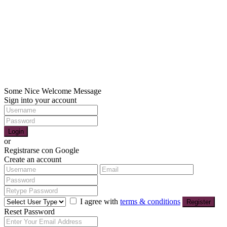
Contacto
+569 95460432 /+569 971380930
hola@visteyvende.cl
SOCIAL LINKS:
Copyright 2021| Todos los derechos reservados para Viste y Vende
Some Nice Welcome Message
Sign into your account
Login
or
Registrarse con Google
Create an account
I agree with
terms & conditions
Register
Reset Password