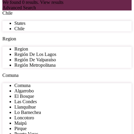
We found
0
results.
View results
Advanced Search
Chile
States
Chile
Region
Region
Región De Los Lagos
Región De Valparaíso
Región Metropolitana
Comuna
Comuna
Algarrobo
El Bosque
Las Condes
Llanquihue
Lo Barnechea
Loncotoro
Maipú
Pirque
Puerto Varas