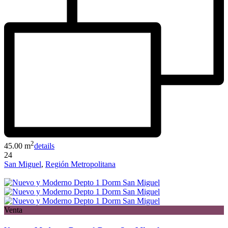
2
45.00 m
details
24
San Miguel
,
Región Metropolitana
Venta